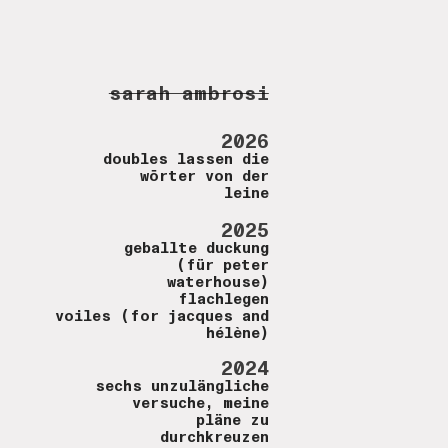
sarah ambrosi
2026
doubles lassen die
wörter von der
leine
2025
geballte duckung
(für peter
waterhouse)
flachlegen
voiles (for jacques and
hélène)
2024
sechs unzulängliche
versuche, meine
pläne zu
durchkreuzen