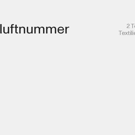
luftnummer
2 T
Textil